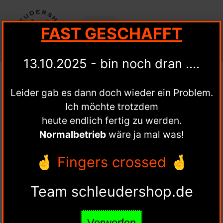
FAST GESCHAFFT
Mein Konto
Schleuder-Blog
13.10.2025 - bin noch dran ....
Leider gab es dann doch wieder ein Problem.
Das konnte ich für dich
Ich möchte trotzdem
finden ...
heute endlich fertig zu werden.
Normalbetrieb
wäre ja mal was!
🤞 Fingers crossed 🤞
Team schleudershop.de
Verwerfen