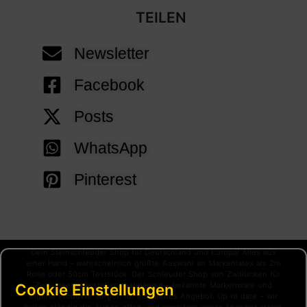
TEILEN
Newsletter
Facebook
Posts
WhatsApp
Pinterest
Dein Steinschleuder Shop für Deutschland und Europa! Alles aus
einer Hand - wahrscheinlich größte Auswahl an Markenlatex als 2m
Rolle oder 50cm Teststück. Der Schleuder Shop von Zwillunken für
Cookie Einstellungen
Zwillunken. Hersteller unabhängig - bekannte Markenware und
eigene Produkte sorgen für ein breites Angebot. Up to date - wir