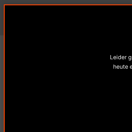
Shop
Mei
Leider 
heute 
Hier bahnt sich et