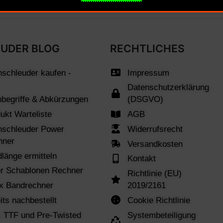
UDER BLOG
RECHTLICHES
nschleuder kaufen -
Impressum
Datenschutzerklärung
begriffe & Abkürzungen
(DSGVO)
ukt Warteliste
AGB
nschleuder Power
Widerrufsrecht
hner
Versandkosten
länge ermitteln
Kontakt
r Schablonen Rechner
Richtlinie (EU)
x Bandrechner
2019/2161
its nachbestellt
Cookie Richtlinie
 TTF und Pre-Twisted
Systembeteiligung