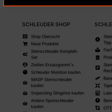
SCHLEUDER SHOP
SCHLE
Shop Übersicht
Stei
Tipp
Neue Produkte
Fach
Steinschleuder Komplett-
Set
Prod
Zwillen Ersatzgummi´s
Stei
Rec
Schleuder Munition kaufen
Band
WASP Steinschleuder
kaufen
Tape
Snipersling Slingshot kaufen
Late
Andere Sportschleuder
Bere
kaufen
OTT,